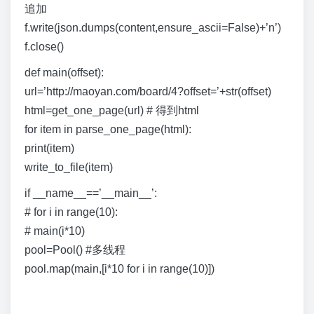
追加
f.write(json.dumps(content,ensure_ascii=False)+’n’)
f.close()
def main(offset):
url=’http://maoyan.com/board/4?offset=’+str(offset)
html=get_one_page(url) # 得到html
for item in parse_one_page(html):
print(item)
write_to_file(item)
if __name__==’__main__’:
# for i in range(10):
# main(i*10)
pool=Pool() #多线程
pool.map(main,[i*10 for i in range(10)])