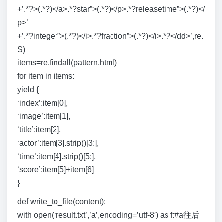
+’.*?>(.*?)</a>.*?star”>(.*?)</p>.*?releasetime”>(.*?)</
p>’
+’.*?integer”>(.*?)</i>.*?fraction”>(.*?)</i>.*?</dd>’,re.
S)
items=re.findall(pattern,html)
for item in items:
yield {
‘index’:item[0],
‘image’:item[1],
‘title’:item[2],
‘actor’:item[3].strip()[3:],
‘time’:item[4].strip()[5:],
‘score’:item[5]+item[6]
}
def write_to_file(content):
with open(‘result.txt’,’a’,encoding=’utf-8′) as f:#a往后