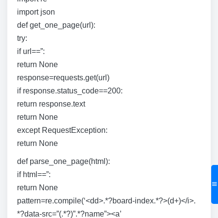
import json
def get_one_page(url):
try:
if url==”:
return None
response=requests.get(url)
if response.status_code==200:
return response.text
return None
except RequestException:
return None
def parse_one_page(html):
if html==”:
return None
pattern=re.compile(‘<dd>.*?board-index.*?>(d+)</i>.
*?data-src=”(.*?)”.*?name”><a’